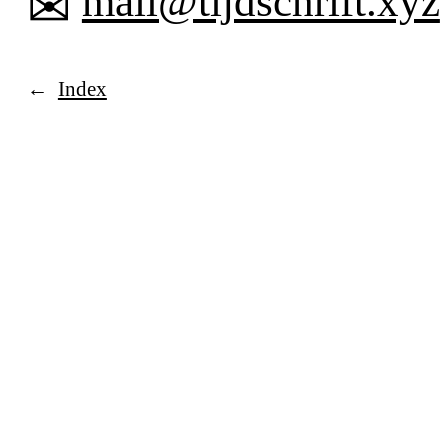
✉︎
mail@tijdschrift.xyz
Index