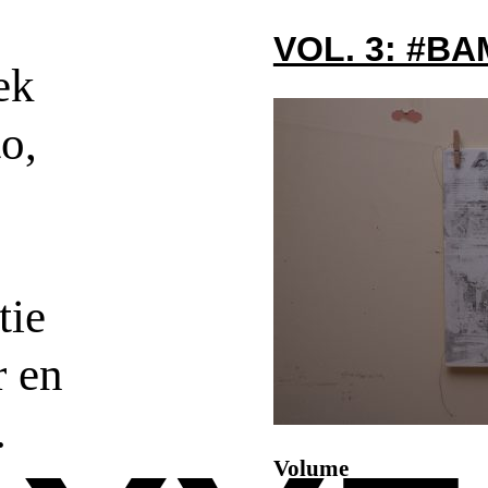
VOL. 3: #B
ek
to,
tie
r en
.
Volume