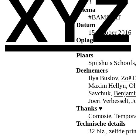
XYZ
3
Thema
#BAMSTAT
Datum
15 oktober 2016
Oplage
96
Plaats
Spijshuis Schoofs,
Deelnemers
Ilya Buslov,
Zoë D
Maxim Hellyn, Ol
Savchuk,
Benjami
Joeri Verbesselt, 
Thanks ♥
Comosie
,
Tempora
Technische details
32 blz., zelfde pri