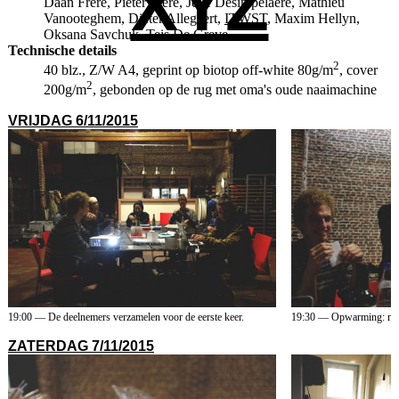
XYZ
Daan Frère, Pieter Frère, Jelle Desimpelaere, Mathieu
Vanooteghem, Dieter Allegaert,
ITWST
, Maxim Hellyn,
Oksana Savchuk,
Teis De Greve
Technische details
2
40 blz., Z/W A4, geprint op biotop off-white 80g/m
, cover
2
200g/m
, gebonden op de rug met oma's oude naaimachine
VRIJDAG 6/11/2015
19:00 — De deelnemers verzamelen voor de eerste keer.
19:30 — Opwarming: maak
ZATERDAG 7/11/2015